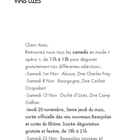
VINS UZÈS
Chers Amis,
Retrouvez nous tous les
samedis
en mode «
apéro », de
11h à 13h
pour déguster
gratuitement nos différentes sélections ;
-Samedi 1er Nov
: Alsace, Dne Charles Frey
-Samedi 8
Nov : Bourgogne, Dne Cachat
Ocquidant
-Samedi 15 Nov
: Duché d’Uzès, Dne Camp
Galhan
-Jeudi 20 novembre
, 3eme jeudi du mois,
sortie officielle des vins nouveaux Beaujolais
et cotes du Rhône. Soirée dégustation
gratuite et festive, de 18h à 21h
-Samedi 22 Nov
: Beaujolais nouveau et