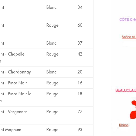
nt
Blanc
34
nt
Rouge
60
nt
Blanc
37
t - Chapelle
Rouge
42
m
nt - Chardonnay
Blanc
20
t - Pinot Noir
Rouge
16
t - Pinot Noir la
Rouge
18
e
nt - Vergennes
Rouge
77
ant Magnum
Rouge
93