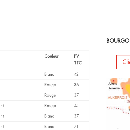
BOURGO
Couleur
PV
Cl
TTC
Blanc
42
Rouge
36
Rouge
37
nt
Rouge
45
nt
Blanc
37
nt
Blanc
71