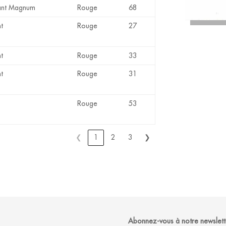
ant Magnum
Rouge
68
t
Rouge
27
t
Rouge
33
t
Rouge
31
Rouge
53
❮
1
2
3
❯
Abonnez-vous à notre newslett