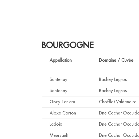
BOURGOGNE
Appellation
Domaine / Cuvée
Santenay
Bachey Legros
Santenay
Bachey Legros
Givry 1er cru
Chofflet Valdenaire
Aloxe Corton
Dne Cachat Ocquida
Ladoix
Dne Cachat Ocquida
Meursault
Dne Cachat Ocquida