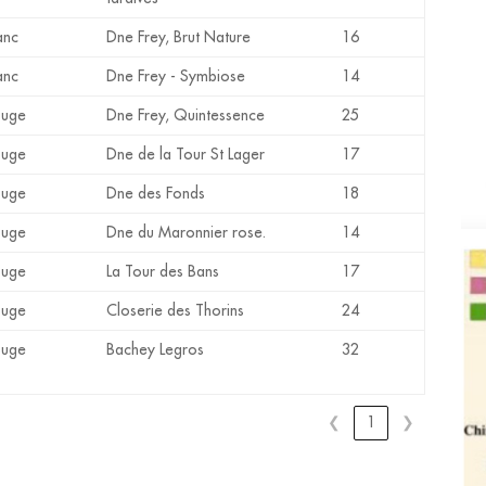
anc
Dne Frey, Brut Nature
16
anc
Dne Frey - Symbiose
14
ouge
Dne Frey, Quintessence
25
ouge
Dne de la Tour St Lager
17
ouge
Dne des Fonds
18
ouge
Dne du Maronnier rose.
14
ouge
La Tour des Bans
17
ouge
Closerie des Thorins
24
ouge
Bachey Legros
32
❮
1
❯