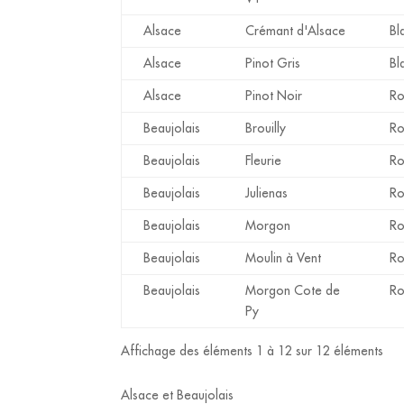
Alsace
Crémant d'Alsace
Bl
Alsace
Pinot Gris
Bl
Alsace
Pinot Noir
R
Beaujolais
Brouilly
R
Beaujolais
Fleurie
R
Beaujolais
Julienas
R
Beaujolais
Morgon
R
Beaujolais
Moulin à Vent
R
Beaujolais
Morgon Cote de
R
Py
Affichage des éléments 1 à 12 sur 12 éléments
Alsace et Beaujolais