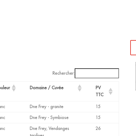
Rechercher:
PV
uleur
Domaine / Cuvée
TTC
anc
Dne Frey - granite
15
anc
Dne Frey - Symbiose
15
anc
Dne Frey, Vendanges
26
tardives