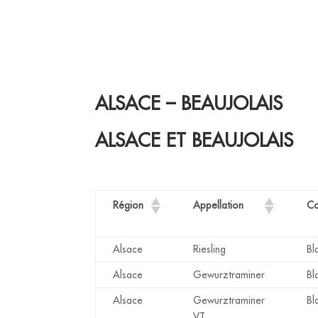
ALSACE – BEAUJOLAIS
ALSACE ET BEAUJOLAIS
Région
Appellation
Co
Alsace
Riesling
Bl
Alsace
Gewurztraminer
Bl
Alsace
Gewurztraminer
Bl
VT