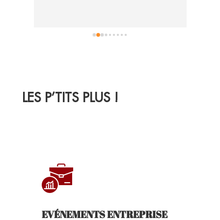
appréc
retou
LES P’TITS PLUS !
EVÉNEMENTS ENTREPRISE