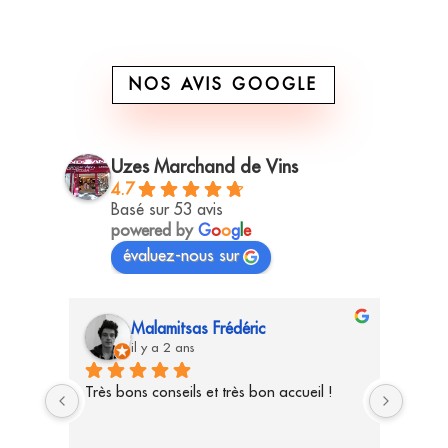
NOS AVIS GOOGLE
Uzes Marchand de Vins
4.7
Basé sur 53 avis
powered by
G
o
o
g
l
e
évaluez-nous sur
Saverio
il y a 2 ans
 !
Très bon accueil et excellents conseils
Accuei
Belles
avoir